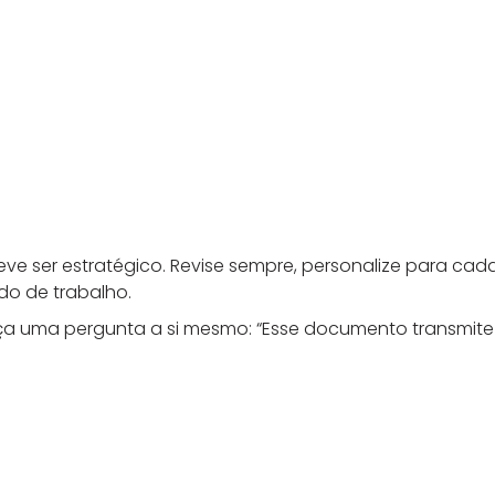
 deve ser estratégico. Revise sempre, personalize para c
do de trabalho.
, faça uma pergunta a si mesmo: “Esse documento transmit