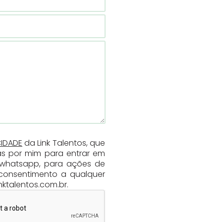
CIDADE
da Link Talentos, que
as por mim para entrar em
u whatsapp, para ações de
consentimento a qualquer
ktalentos.com.br.