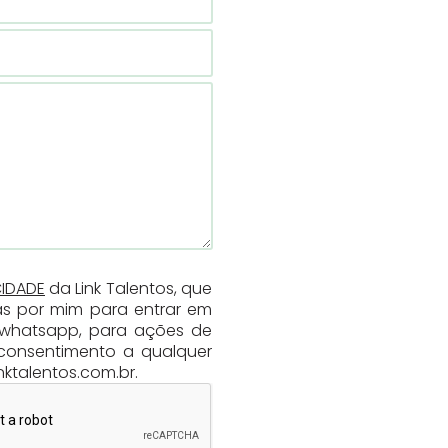
CIDADE
da Link Talentos, que
as por mim para entrar em
u whatsapp, para ações de
consentimento a qualquer
ktalentos.com.br.