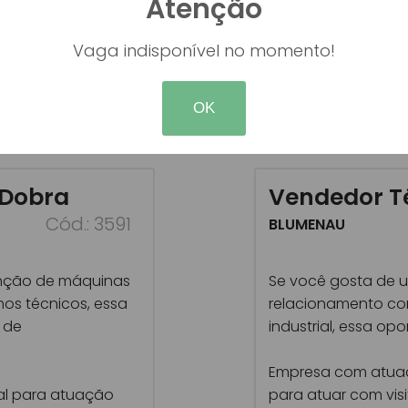
Atenção
Vaga indisponível no momento!
NDIDATAR-SE
OK
 Dobra
Vendedor Té
Cód.: 3591
BLUMENAU
nção de máquinas
Se você gosta de u
hos técnicos, essa
relacionamento co
 de
industrial, essa op
Empresa com atuaçã
nal para atuação
para atuar com visi