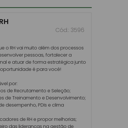
 RH
Cód.: 3596
ue o RH vai muito além dos processos
esenvolver pessoas, fortalecer a
nal e atuar de forma estratégica junto
a oportunidade é para você!
vel por:
os de Recrutamento e Seleção;
es de Treinamento e Desenvolvimento;
de desempenho, PDIs e clima
adores de RH e propor melhorias;
iro das lideranças na gestão de