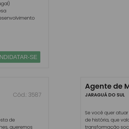
ugal)
esa
desenvolvimento
NDIDATAR-SE
Agente de M
Cód.: 3587
JARAGUÁ DO SUL
Se você quer atua
osta de
de história, que va
hes, queremos
transformação soci