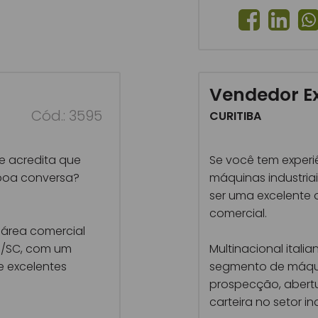
Vendedor E
Cód.: 3595
CURITIBA
e acredita que
Se você tem experi
boa conversa?
máquinas industria
ser uma excelente
comercial.
 área comercial
ó/SC, com um
Multinacional itali
e excelentes
segmento de máqu
prospecção, abert
carteira no setor ind