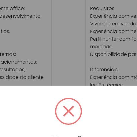
ome office;
Requisitos:
 desenvolvimento
Experiência com v
Vivência em vendas 
ios.
Experiência com ne
Perfil hunter com 
mercado
ternas;
Disponibilidade pa
relacionamentos;
resultados;
Diferenciais:
ssidade do cliente
Experiência com má
Inglês técnico
Vivência em ambien
lês básico ou
m diferencial.
redita que vender
queremos conhecer