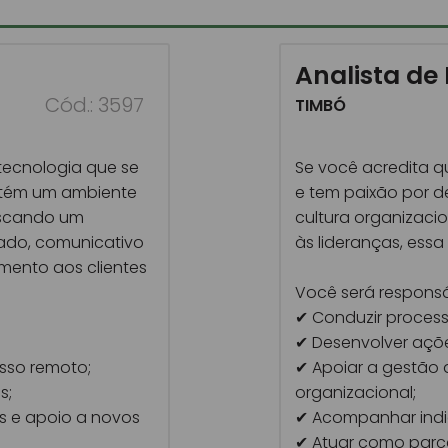
Analista de
Cód.: 3597
TIMBÓ
ecnologia que se
Se você acredita q
ntém um ambiente
e tem paixão por d
uscando um
cultura organizacio
zado, comunicativo
às lideranças, ess
mento aos clientes
Você será responsá
✔ Conduzir process
✔ Desenvolver açõ
esso remoto;
✔ Apoiar a gestão 
s;
organizacional;
 e apoio a novos
✔ Acompanhar indic
✔ Atuar como parce