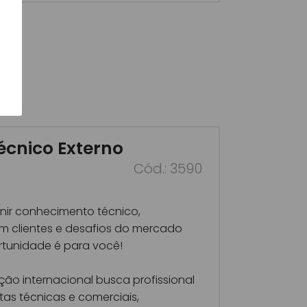
cnico Externo
Cód.: 3590
nir conhecimento técnico,
m clientes e desafios do mercado
ortunidade é para você!
o internacional busca profissional
tas técnicas e comerciais,