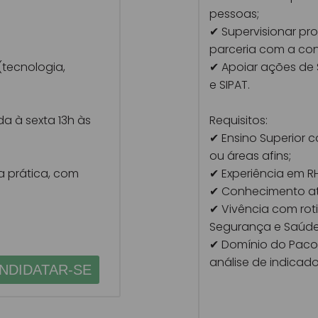
pessoas;
✔ Supervisionar p
parceria com a con
(tecnologia,
✔ Apoiar ações de 
e SIPAT.
a à sexta 13h às
Requisitos:
✔ Ensino Superior 
ou áreas afins;
a prática, com
✔ Experiência em RH
✔ Conhecimento atu
✔ Vivência com rot
Segurança e Saúde 
✔ Domínio do Pacot
análise de indicado
NDIDATAR-SE