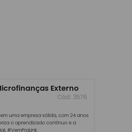
icrofinanças Externo
Cód.: 3576
r em uma empresa sólida, com 24 anos
loriza o aprendizado contínuo e a
al, #VemPraLink.