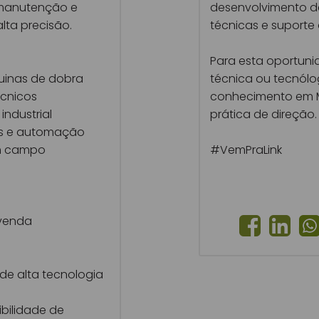
 manutenção e
desenvolvimento d
lta precisão.
técnicas e suporte 
Para esta oportuni
uinas de dobra
técnica ou tecnól
écnicos
conhecimento em M
industrial
prática de direção.
s e automação
em campo
#VemPraLink
-venda
de alta tecnologia
ibilidade de