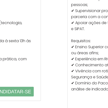
pessoas;
✔ Supervisionar p
parceria com a con
(tecnologia,
✔ Apoiar ações de 
e SIPAT.
a à sexta 13h às
Requisitos:
✔ Ensino Superior 
ou áreas afins;
a prática, com
✔ Experiência em RH
✔ Conhecimento atu
✔ Vivência com rot
Segurança e Saúde 
✔ Domínio do Pacot
análise de indicado
NDIDATAR-SE