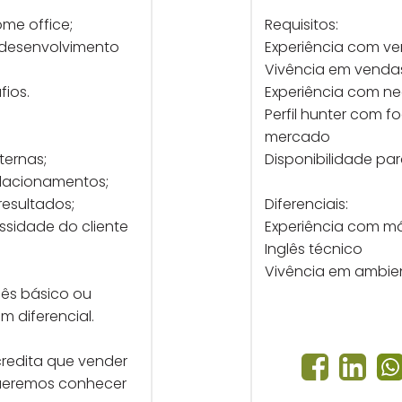
ome office;
Requisitos:
 desenvolvimento
Experiência com v
Vivência em vendas 
ios.
Experiência com ne
Perfil hunter com 
mercado
ternas;
Disponibilidade pa
relacionamentos;
resultados;
Diferenciais:
ssidade do cliente
Experiência com má
Inglês técnico
Vivência em ambien
lês básico ou
m diferencial.
redita que vender
queremos conhecer