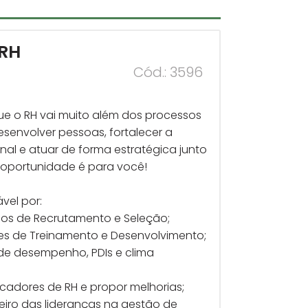
 RH
Cód.: 3596
ue o RH vai muito além dos processos
esenvolver pessoas, fortalecer a
nal e atuar de forma estratégica junto
a oportunidade é para você!
vel por:
os de Recrutamento e Seleção;
es de Treinamento e Desenvolvimento;
de desempenho, PDIs e clima
adores de RH e propor melhorias;
iro das lideranças na gestão de