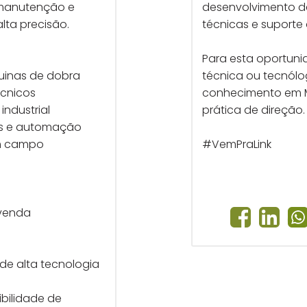
 manutenção e
desenvolvimento d
lta precisão.
técnicas e suporte 
Para esta oportuni
uinas de dobra
técnica ou tecnól
écnicos
conhecimento em M
industrial
prática de direção.
s e automação
em campo
#VemPraLink
-venda
de alta tecnologia
ibilidade de