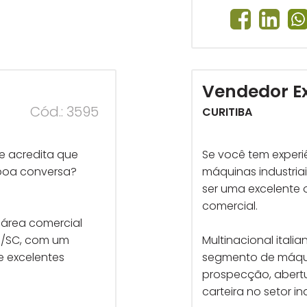
Vendedor E
Cód.: 3595
CURITIBA
e acredita que
Se você tem experi
boa conversa?
máquinas industria
ser uma excelente
comercial.
 área comercial
ó/SC, com um
Multinacional itali
e excelentes
segmento de máqu
prospecção, abert
carteira no setor ind