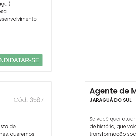
ugal)
esa
desenvolvimento
NDIDATAR-SE
Agente de M
Cód.: 3587
JARAGUÁ DO SUL
Se você quer atua
osta de
de história, que va
hes, queremos
transformação soci