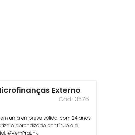
icrofinanças Externo
Cód.: 3576
r em uma empresa sólida, com 24 anos
loriza o aprendizado contínuo e a
al, #VemPraLink.