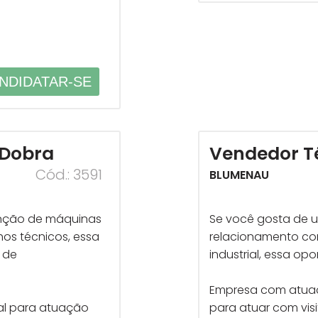
NDIDATAR-SE
 Dobra
Vendedor Té
Cód.: 3591
BLUMENAU
nção de máquinas
Se você gosta de u
hos técnicos, essa
relacionamento co
 de
industrial, essa op
Empresa com atuaçã
nal para atuação
para atuar com visi