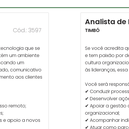
Analista de
Cód.: 3597
TIMBÓ
ecnologia que se
Se você acredita q
ntém um ambiente
e tem paixão por d
uscando um
cultura organizacio
zado, comunicativo
às lideranças, ess
mento aos clientes
Você será responsá
✔ Conduzir process
✔ Desenvolver açõ
esso remoto;
✔ Apoiar a gestão 
s;
organizacional;
 e apoio a novos
✔ Acompanhar indic
✔ Atuar como parce